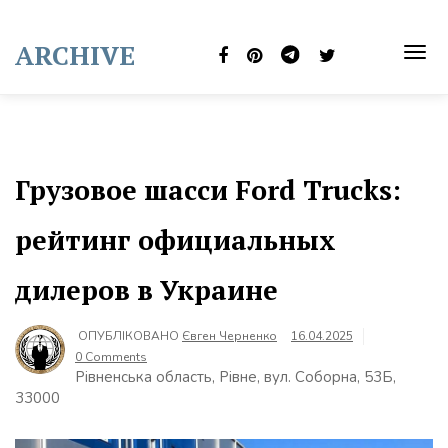
Skip
to
ARCHIVE
content
TOG
NAVI
Грузовое шасси Ford Trucks:
рейтинг официальных
дилеров в Украине
ОПУБЛІКОВАНО
Євген Черненко
16.04.2025
0 Comments
Рівненська область, Рівне, вул. Соборна, 53Б,
33000