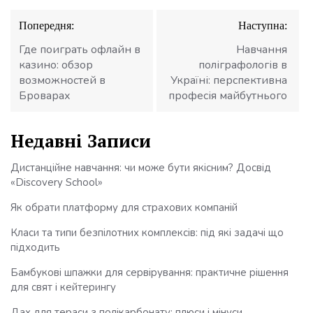
Навігація
Попередня:
Наступна:
записів
Где поиграть офлайн в
Навчання
казино: обзор
поліграфологів в
возможностей в
Україні: перспективна
Броварах
професія майбутнього
Недавні Записи
Дистанційне навчання: чи може бути якісним? Досвід
«Discovery School»
Як обрати платформу для страхових компаній
Класи та типи безпілотних комплексів: під які задачі що
підходить
Бамбукові шпажки для сервірування: практичне рішення
для свят і кейтерингу
Дах для тераси з полікарбонату: плюси і мінуси