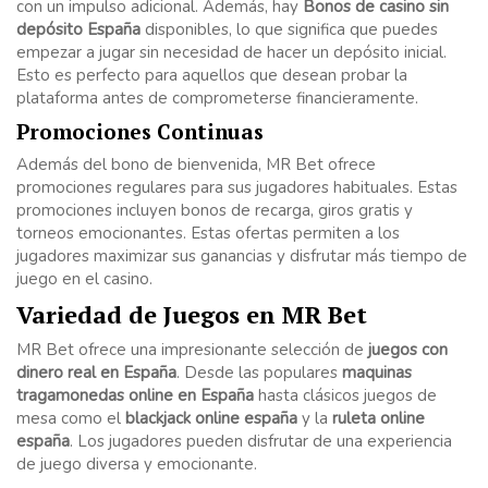
con un impulso adicional. Además, hay
Bonos de casino sin
depósito España
disponibles, lo que significa que puedes
empezar a jugar sin necesidad de hacer un depósito inicial.
Esto es perfecto para aquellos que desean probar la
plataforma antes de comprometerse financieramente.
Promociones Continuas
Además del bono de bienvenida, MR Bet ofrece
promociones regulares para sus jugadores habituales. Estas
promociones incluyen bonos de recarga, giros gratis y
torneos emocionantes. Estas ofertas permiten a los
jugadores maximizar sus ganancias y disfrutar más tiempo de
juego en el casino.
Variedad de Juegos en MR Bet
MR Bet ofrece una impresionante selección de
juegos con
dinero real en España
. Desde las populares
maquinas
tragamonedas online en España
hasta clásicos juegos de
mesa como el
blackjack online españa
y la
ruleta online
españa
. Los jugadores pueden disfrutar de una experiencia
de juego diversa y emocionante.