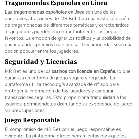
Tragamonedas Españolas en Línea
Las
tragamonedas españolas en línea
son una de las
principales atracciones de MR Bet. Con una vasta colección
de tragamonedas de diferentes temáticas y características,
los jugadores pueden encontrar fácilmente sus juegos
favoritos. La emoción de girar los rodillos y la posibilidad de
ganar grandes premios hace que las tragamonedas sean una
opción popular entre los jugadores.
Seguridad y Licencias
MR Bet es uno de los
casinos con licencia en España
, lo que
garantiza un entorno de juego seguro y regulado. La
plataforma utiliza tecnología avanzada de cifrado para
proteger la información de los jugadores y asegurar
transacciones seguras. Esto proporciona tranquilidad a los
usuarios, permitiéndoles disfrutar de su experiencia de juego
sin preocupaciones.
Juego Responsable
El compromiso de MR Bet con el juego responsable es
evidente. La plataforma ofrece herramientas para que los