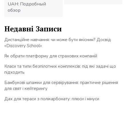
UAH: Подробный
обзор
Недавні Записи
Дистанційне навчання: чи може бути якісним? Досвід
«Discovery School»
Як обрати платформу для страхових компаній
Класи та типи безпілотних комплексів: під які задачі що
підходить
Бамбукові шпажки для сервірування: практичне рішення
для свят і кейтерингу
Дах для тераси з полікарбонату: плюси і мінуси