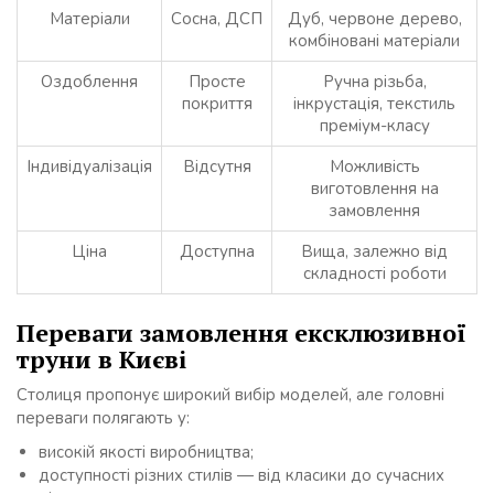
Матеріали
Сосна, ДСП
Дуб, червоне дерево,
комбіновані матеріали
Оздоблення
Просте
Ручна різьба,
покриття
інкрустація, текстиль
преміум-класу
Індивідуалізація
Відсутня
Можливість
виготовлення на
замовлення
Ціна
Доступна
Вища, залежно від
складності роботи
Переваги замовлення ексклюзивної
труни в Києві
Столиця пропонує широкий вибір моделей, але головні
переваги полягають у:
високій якості виробництва;
доступності різних стилів — від класики до сучасних