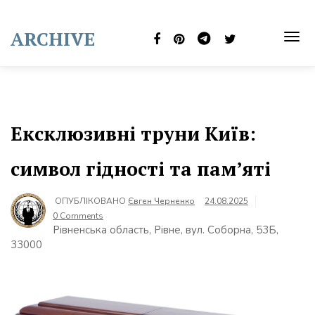
Skip
to
ARCHIVE
content
TOG
NAVI
Ексклюзивні труни Київ:
символ гідності та пам’яті
ОПУБЛІКОВАНО
Євген Черненко
24.08.2025
0 Comments
Рівненська область, Рівне, вул. Соборна, 53Б,
33000