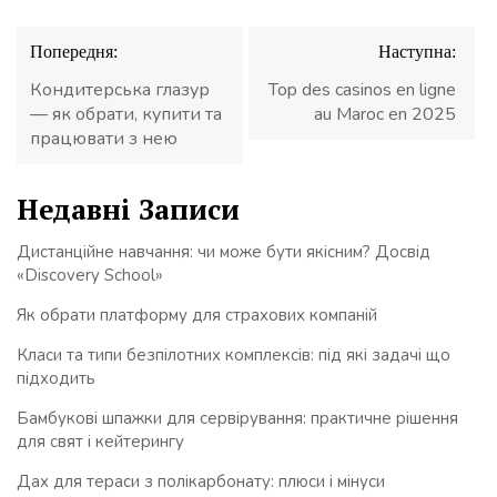
Навігація
Попередня:
Наступна:
записів
Кондитерська глазур
Top des casinos en ligne
— як обрати, купити та
au Maroc en 2025
працювати з нею
Недавні Записи
Дистанційне навчання: чи може бути якісним? Досвід
«Discovery School»
Як обрати платформу для страхових компаній
Класи та типи безпілотних комплексів: під які задачі що
підходить
Бамбукові шпажки для сервірування: практичне рішення
для свят і кейтерингу
Дах для тераси з полікарбонату: плюси і мінуси