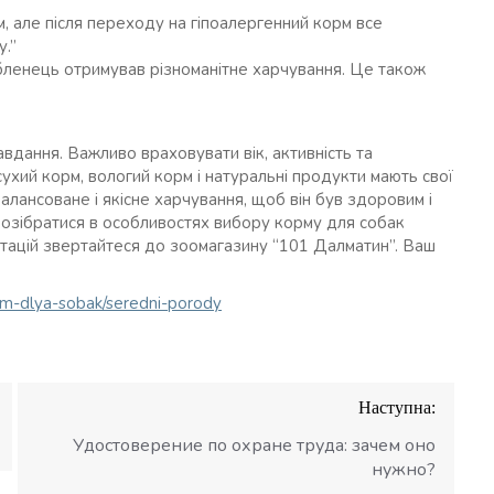
м, але після переходу на гіпоалергенний корм все
у.”
любленець отримував різноманітне харчування. Це також
вдання. Важливо враховувати вік, активність та
ухий корм, вологий корм і натуральні продукти мають свої
алансоване і якісне харчування, щоб він був здоровим і
розібратися в особливостях вибору корму для собак
ьтацій звертайтеся до зоомагазину “101 Далматин”. Ваш
orm-dlya-sobak/seredni-porody
Наступна:
Удостоверение по охране труда: зачем оно
нужно?