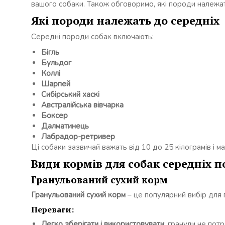
вашого собаки. Також обговоримо, які породи належат
Які породи належать до середніх
Середні породи собак включають:
Бігль
Бульдог
Коллі
Шарпей
Сибірський хаскі
Австралійська вівчарка
Боксер
Далматинець
Лабрадор-ретривер
Ці собаки зазвичай важать від 10 до 25 кілограмів і ма
Види кормів для собак середніх п
Гранульований сухий корм
Гранульований сухий корм
– це популярний вибір для г
Переваги:
Легко зберігати і використовувати
: гранули не пот