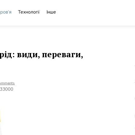
ров’я
Технології
Інше
рід: види, переваги,
omments
, 33000