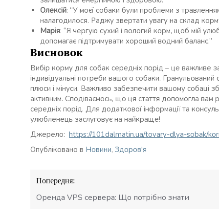
залишатися енергійною і здоровою.”
Олексій
: “У моєї собаки були проблеми з травлення
налагодилося. Раджу звертати увагу на склад корм
Марія
: “Я чергую сухий і вологий корм, щоб мій у
допомагає підтримувати хороший водний баланс.”
Висновок
Вибір корму для собак середніх порід – це важливе за
індивідуальні потреби вашого собаки. Гранульований с
плюси і мінуси. Важливо забезпечити вашому собаці зб
активним. Сподіваємось, що ця стаття допомогла вам 
середніх порід. Для додаткової інформації та консул
улюбленець заслуговує на найкраще!
Джерело:
https://101dalmatin.ua/tovary-dlya-sobak/k
Опубліковано в
Новини
,
Здоров'я
Навігація
Попередня:
записів
Оренда VPS сервера: Що потрібно знати