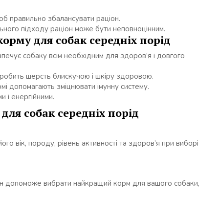
щоб правильно збалансувати раціон.
льного підходу раціон може бути неповноцінним.
орму для собак середніх порід
зпечує собаку всім необхідним для здоров’я і довгого
 робить шерсть блискучою і шкіру здоровою.
ормі допомагають зміцнювати імунну систему.
и і енергійними.
для собак середніх порід
го вік, породу, рівень активності та здоров’я при виборі
н допоможе вибрати найкращий корм для вашого собаки,