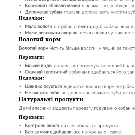
Корисний і збалансований
: в ньому є всі необхідні в
Допомагає зубам
: гранули допомагають чистити зуб
Недоліки:
Мало вологи
: потрібно стежити, щоб собака пила д
Може викликати алергію
: деякі собаки чутливі до с
Вологий корм
Вологий корм
містить більше вологи і м’якший за текс
Переваги:
Більше води
: допомагає підтримувати водний балан
Смачний і апетитний
: собакам подобається його запа
Недоліки:
Швидко псується
: відкритий вологий корм потрібно
Не чистить зуби
: не допомагає очищати зуби, як су
Натуральні продукти
Деякі власники віддають перевагу годуванню собак нат
Переваги:
Контроль якості
: ви самі обираєте продукти.
Без штучних добавок
: все натуральне і свіже.