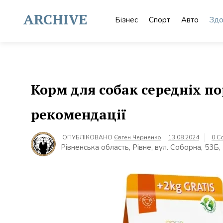
Skip
to
ARCHIVE
Бізнес
Спорт
Авто
Здо
content
Корм для собак середніх по
рекомендації
ОПУБЛІКОВАНО
Євген Черненко
13.08.2024
0 C
Рівненська область, Рівне, вул. Соборна, 53Б