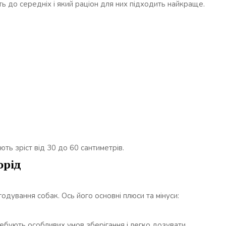
ь до середніх і який раціон для них підходить найкраще.
ють зріст від 30 до 60 сантиметрів.
орід
одування собак. Ось його основні плюси та мінуси:
ребують особливих умов зберігання і легко дозувати.