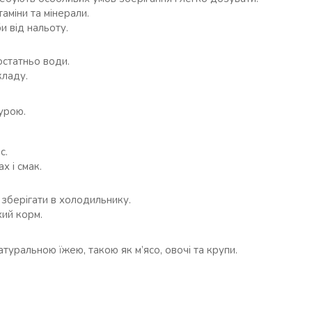
ітаміни та мінерали.
и від нальоту.
остатньо води.
кладу.
турою.
с.
х і смак.
 зберігати в холодильнику.
хий корм.
уральною їжею, такою як м’ясо, овочі та крупи.