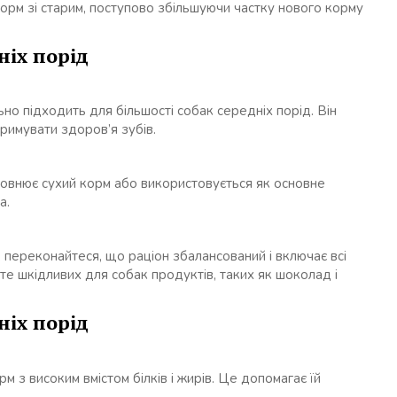
корм зі старим, поступово збільшуючи частку нового корму
ніх порід
льно підходить для більшості собак середніх порід. Він
римувати здоров’я зубів.
оповнює сухий корм або використовується як основне
а.
переконайтеся, що раціон збалансований і включає всі
айте шкідливих для собак продуктів, таких як шоколад і
ніх порід
м з високим вмістом білків і жирів. Це допомагає їй