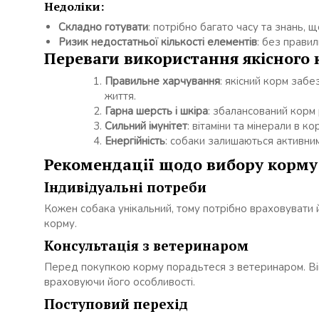
Недоліки:
Складно готувати
: потрібно багато часу та знань, 
Ризик недостатньої кількості елементів
: без прави
Переваги використання якісного к
Правильне харчування
: якісний корм забе
життя.
Гарна шерсть і шкіра
: збалансований корм
Сильний імунітет
: вітаміни та мінерали в к
Енергійність
: собаки залишаються активним
Рекомендації щодо вибору корму 
Індивідуальні потреби
Кожен собака унікальний, тому потрібно враховувати йо
корму.
Консультація з ветеринаром
Перед покупкою корму порадьтеся з ветеринаром. Ві
враховуючи його особливості.
Поступовий перехід