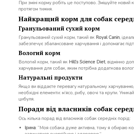
При зміні корму робіть це поступово. Змішуйте новий 
протягом тижня.
Найкращий корм для собак серед
Гранульований сухий корм
Гранульований сухий корм, такий як
Royal Canin
, ідеа
забезпечує збалансоване харчування і допомагає підт
Вологий корм
Вологий корм, такий як
Hill’s Science Diet
, відмінно д
харчування для собак, яким потрібна додаткова волог
Натуральні продукти
Якщо ви віддаєте перевагу натуральному харчуванню, 
необхідні елементи: м’ясо, рибу, овочі та крупи. Уник
цибуля.
Поради від власників собак серед
Ось кілька порад від власників собак середніх порід:
Ірина
: “Моя собака дуже активна, тому я обираю кор